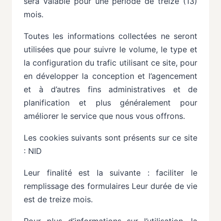
sera
valable
pour
une
période de treize (13)
mois.
Toutes les informations collectées ne seront
utilisées que pour suivre le volume, le type et
la configuration du trafic utilisant ce site, pour
en développer la conception et l’agencement
et à d’autres
fins
administratives
et
de
planification
et
plus
généralement
pour
améliorer
le
service
que nous vous
offrons.
Les cookies suivants sont présents sur ce site
: NID
Leur
finalité
est
la
suivante
:
faciliter
le
remplissage
des
formulaires Leur
durée
de
vie
est
de
treize
mois.
Pour
plus
d’informations
sur
l’utilisation,
la