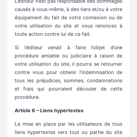
L’éditeur n’est pas responsable des dommages
causés à vous-même, à des tiers et/ou à votre
équipement
du
fait
de
votre
connexion
ou
de
votre
utilisation
du
site
et
vous
renoncez
à
toute action
contre
lui
de
ce
fait.
Si
l’éditeur
venait
à
faire
l’objet
d’une
procédure
amiable
ou
judiciaire
à
raison
de
votre
utilisation du site, il pourra se retourner
contre vous pour obtenir l’indemnisation de
tous les préjudices, sommes,
condamnations
et
frais
qui
pourraient
découler
de
cette
procédure.
Article 6 – Liens hypertextes
La
mise
en
place
par
les
utilisateurs
de
tous
liens
hypertextes
vers
tout
ou
partie
du
site